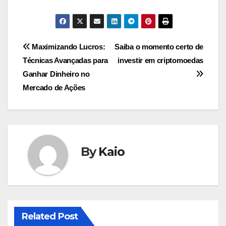
Navegação
Maximizando Lucros:
Saiba o momento certo de
Técnicas Avançadas para
investir em criptomoedas
de
Ganhar Dinheiro no
Post
Mercado de Ações
By
Kaio
Related Post