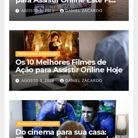
de Semana
AGOSTO 5, 2026
DANIEL ZACARDO
TECNOLOGIA E INOVAÇÃO
Os 10 Melhores Filmes de
Ação para Assistir Online Hoje
AGOSTO 3, 2026
DANIEL ZACARDO
TECNOLOGIA E INOVAÇÃO
Do cinema para sua casa: