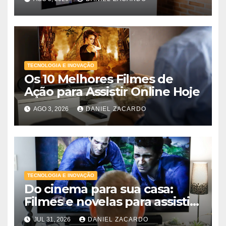
TECNOLOGIA E INOVAÇÃO
Os 10 Melhores Filmes de
Ação para Assistir Online Hoje
AGO 3, 2026
DANIEL ZACARDO
TECNOLOGIA E INOVAÇÃO
Do cinema para sua casa:
Filmes e novelas para assistir
online agora
JUL 31, 2026
DANIEL ZACARDO