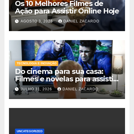
Os 10 Melhores Filmes de
Ação para Assistir Online Hoje
AGOSTO 3, 2026
DANIEL ZACARDO
TECNOLOGIA E INOVAÇÃO
Do cinema para sua casa:
Filmes e novelas para assistir
online agora
JULHO 31, 2026
DANIEL ZACARDO
UNCATEGORIZED