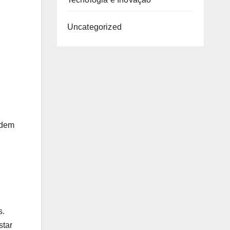
Uncategorized
odem
s.
star