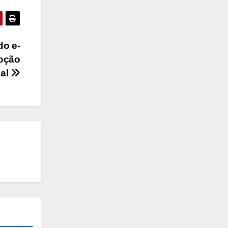
do e-
doção
ial