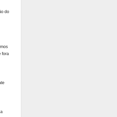
ão do
imos
 fora
ate
 a