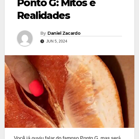
Ponto G: Mitos e
Realidades
By
Daniel Zacardo
JUN 5, 2024
Você já ouviu falar do famoso Ponto G, mas será