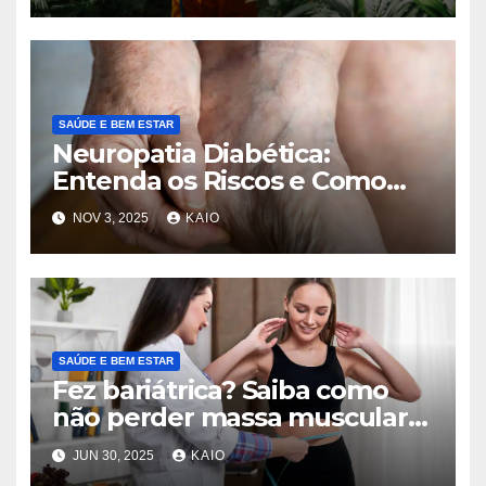
SAÚDE E BEM ESTAR
Neuropatia Diabética:
Entenda os Riscos e Como
Prevenir Complicações
NOV 3, 2025
KAIO
SAÚDE E BEM ESTAR
Fez bariátrica? Saiba como
não perder massa muscular
após a cirurgia
JUN 30, 2025
KAIO