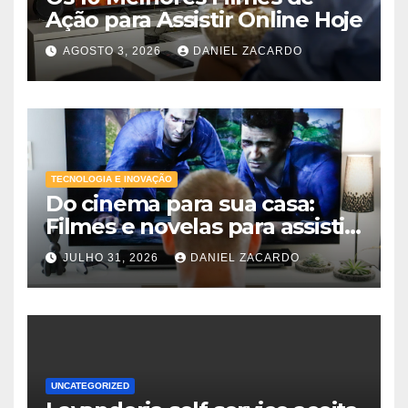
Ação para Assistir Online Hoje
AGOSTO 3, 2026
DANIEL ZACARDO
TECNOLOGIA E INOVAÇÃO
Do cinema para sua casa:
Filmes e novelas para assistir
online agora
JULHO 31, 2026
DANIEL ZACARDO
UNCATEGORIZED