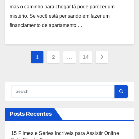
mas o caminho para chegar lá pode parecer um
mistério. Se você está pensando em fazer um
financiamento de apartamento,…
Paginação
1
2
…
14
de
posts
Posts Recentes
15 Filmes e Séries Incríveis para Assistir Online