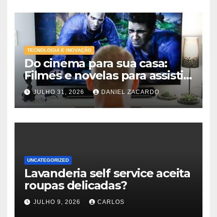
TECNOLOGIA E INOVAÇÃO
Do cinema para sua casa:
Filmes e novelas para assistir
online agora
JULHO 31, 2026
DANIEL ZACARDO
UNCATEGORIZED
Lavanderia self service aceita
roupas delicadas?
JULHO 9, 2026
CARLOS