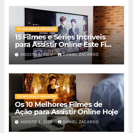
TECNOLOGIA E INOVAÇÃO
15 Filmes e Séries Incríveis
para Assistir Online Este Fim
de Semana
AGOSTO 5, 2026
DANIEL ZACARDO
TECNOLOGIA E INOVAÇÃO
Os 10 Melhores Filmes de
Ação para Assistir Online Hoje
AGOSTO 3, 2026
DANIEL ZACARDO