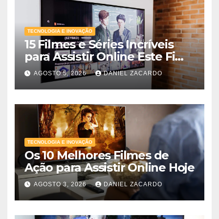
TECNOLOGIA E INOVAÇÃO
15 Filmes e Séries Incríveis
para Assistir Online Este Fim
de Semana
AGOSTO 5, 2026
DANIEL ZACARDO
TECNOLOGIA E INOVAÇÃO
Os 10 Melhores Filmes de
Ação para Assistir Online Hoje
AGOSTO 3, 2026
DANIEL ZACARDO