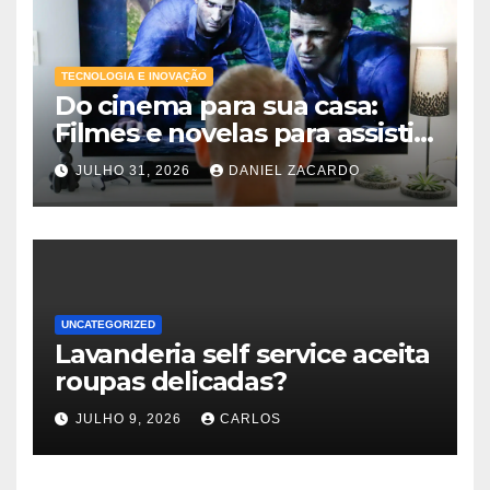
TECNOLOGIA E INOVAÇÃO
Do cinema para sua casa:
Filmes e novelas para assistir
online agora
JULHO 31, 2026
DANIEL ZACARDO
UNCATEGORIZED
Lavanderia self service aceita
roupas delicadas?
JULHO 9, 2026
CARLOS