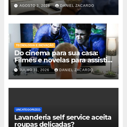
AGOSTO 3, 2026
DANIEL ZACARDO
TECNOLOGIA E INOVAÇÃO
Do cinema para sua casa:
Filmes e novelas para assistir
online agora
JULHO 31, 2026
DANIEL ZACARDO
UNCATEGORIZED
Lavanderia self service aceita
roupas delicadas?