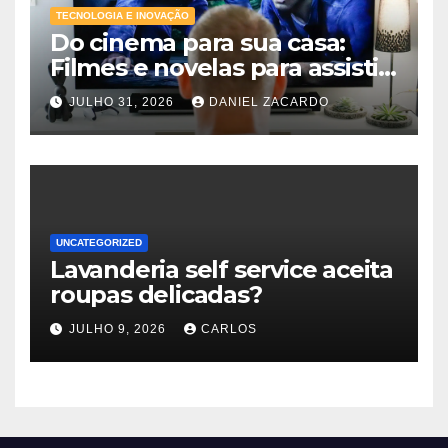
TECNOLOGIA E INOVAÇÃO
Do cinema para sua casa:
Filmes e novelas para assistir
online agora
JULHO 31, 2026
DANIEL ZACARDO
UNCATEGORIZED
Lavanderia self service aceita
roupas delicadas?
JULHO 9, 2026
CARLOS