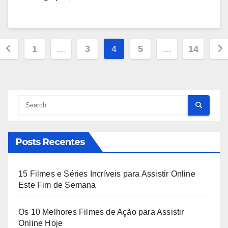
Paginação
1
…
3
4
5
…
14
de
posts
Posts Recentes
15 Filmes e Séries Incríveis para Assistir Online
Este Fim de Semana
Os 10 Melhores Filmes de Ação para Assistir
Online Hoje