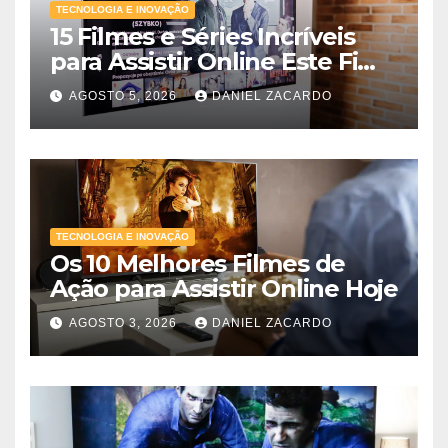
TECNOLOGIA E INOVAÇÃO
15 Filmes e Séries Incríveis
para Assistir Online Este Fim
de Semana
AGOSTO 5, 2026
DANIEL ZACARDO
TECNOLOGIA E INOVAÇÃO
Os 10 Melhores Filmes de
Ação para Assistir Online Hoje
AGOSTO 3, 2026
DANIEL ZACARDO