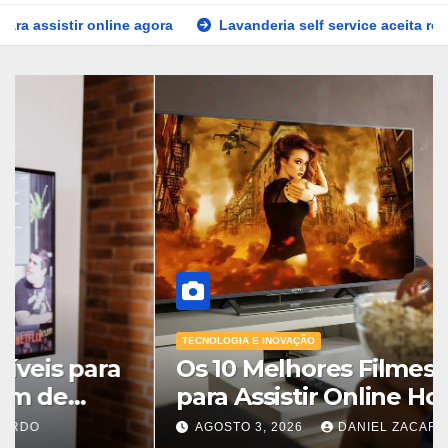
line agora
Lavanderia self service aceita roupas delicadas?
TECNOLOGIA E INOVAÇÃO
15 Filmes e Séries Incríveis para
Assistir Online Este Fim de
Semana
AGOSTO 5, 2026
DANIEL ZACARDO