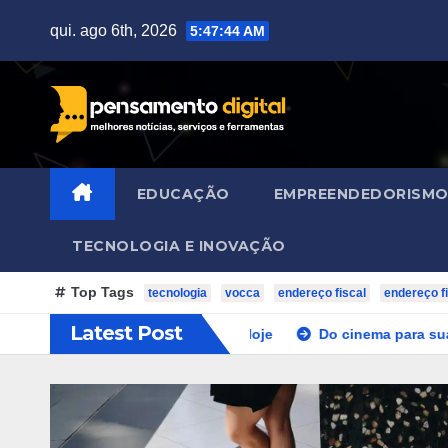
Skip
qui. ago 6th, 2026
5:47:46 AM
to
content
EDUCAÇÃO
EMPREENDEDORISM
TECNOLOGIA E INOVAÇÃO
Top Tags
tecnologia
vocca
endereço fiscal
endereço fi
Latest Post
para Assistir Online Hoje
Do cinema para sua casa: Filmes e