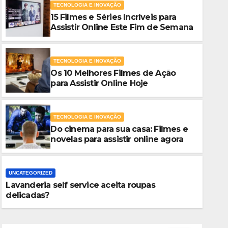
TECNOLOGIA E INOVAÇÃO
15 Filmes e Séries Incríveis para
Assistir Online Este Fim de Semana
TECNOLOGIA E INOVAÇÃO
Os 10 Melhores Filmes de Ação
para Assistir Online Hoje
TECNOLOGIA E INOVAÇÃO
Do cinema para sua casa: Filmes e
TECNOLOGIA E INOVAÇÃO
novelas para assistir online agora
Os 10 Melhores Filmes de Açã
Online Hoje
UNCATEGORIZED
Lavanderia self service aceita roupas
AGOSTO 3, 2026
DANIEL ZACARDO
delicadas?