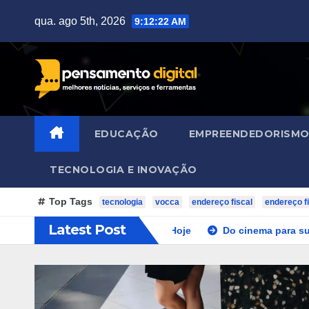
Skip
qua. ago 5th, 2026
9:12:24 AM
to
content
EDUCAÇÃO
EMPREENDEDORISM
TECNOLOGIA E INOVAÇÃO
Top Tags
tecnologia
vocca
endereço fiscal
endereço fi
Latest Post
o para Assistir Online Hoje
Do cinema para sua casa: Filmes