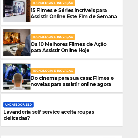
TECNOLOGIA E INOVAÇÃO
15 Filmes e Séries Incríveis para
Assistir Online Este Fim de Semana
TECNOLOGIA E INOVAÇÃO
Os 10 Melhores Filmes de Ação
para Assistir Online Hoje
TECNOLOGIA E INOVAÇÃO
Do cinema para sua casa: Filmes e
TECNOLOGIA E INOVAÇÃO
novelas para assistir online agora
Os 10 Melhores Filmes de Ação
Online Hoje
UNCATEGORIZED
Lavanderia self service aceita roupas
AGOSTO 3, 2026
DANIEL ZACARDO
delicadas?