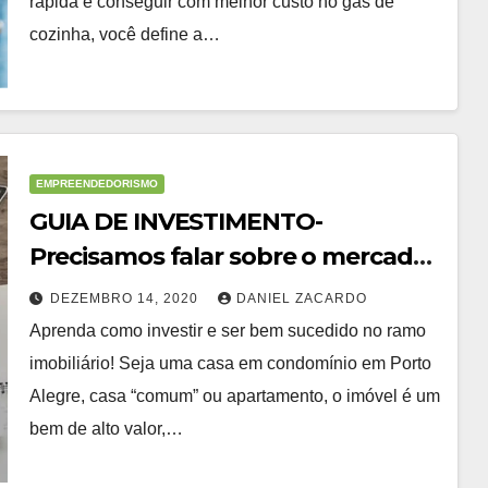
rápida e conseguir com melhor custo no gás de
cozinha, você define a…
EMPREENDEDORISMO
GUIA DE INVESTIMENTO-
Precisamos falar sobre o mercado
imobiliário
DEZEMBRO 14, 2020
DANIEL ZACARDO
Aprenda como investir e ser bem sucedido no ramo
imobiliário! Seja uma casa em condomínio em Porto
Alegre, casa “comum” ou apartamento, o imóvel é um
bem de alto valor,…