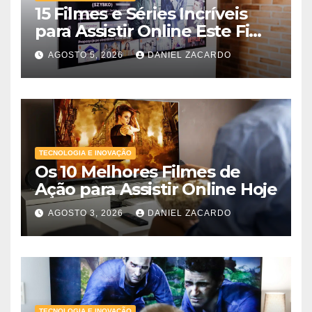
15 Filmes e Séries Incríveis
para Assistir Online Este Fim
de Semana
AGOSTO 5, 2026
DANIEL ZACARDO
TECNOLOGIA E INOVAÇÃO
Os 10 Melhores Filmes de
Ação para Assistir Online Hoje
AGOSTO 3, 2026
DANIEL ZACARDO
TECNOLOGIA E INOVAÇÃO